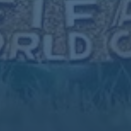
化、建立跨国友谊的纽带。这种基于个人体验的讲述，是中
国足球在国际舆论场上最真实也最具温度的“代言”。
七 媒体与新技术放大桥梁效应
在数字化时代，足球与世界的连接已不限于现场比赛。通过
高清直播、多语种解说、社交平台互动，中国足球的每一个
亮点都可能在全球范围被即时看见。当一名中国球员在海外
联赛有精彩表现，视频剪辑很快就会登上各国社交媒体的热
门；当中国举办大型国际赛事，志愿者服务、球迷文化、城
市管理等软实力，也会通过镜头被放大呈现。与此数据分
析、虚拟训练、在线社区等新技术的应用，也为国际合作开
启了新的想象空间。中国教练可以远程参加国际研讨会，中
国球迷可以在线参与海外俱乐部的互动问答，来自不同国家
的青少年可以通过线上平台进行“云对抗”与战术讨论。技术
在这里不是主角，却是桥梁的加固钢架，让“通向世界”的这
条路更加稳定、多元、具备延展性。
八 从足球桥梁走向文化自信
归根结底，足球搭建的是一座双向的桥梁。一方面，中国向
世界学习先进的足球理念、管理经验和产业模式；中国也在
实践中逐渐形成自己的路径和风格。无论是以教育为核心的
校园足球推广，还是强调社会参与的城市联赛探索，都带有