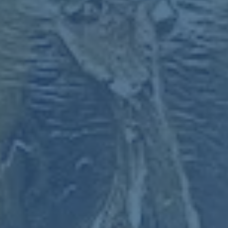
地的观众记住。尽管如今联赛正经历转型与调整，但这种
“足球即名片”的逻辑并未改变。当一座城市愿意投入精力发
展足球、改善球迷观赛体验、推动青少年参与，它传递出
的，是对开放交流和多元文化的拥抱态度。对于来华效力与
交流的外籍球员来说，俱乐部不仅是职业选择，更是他们认
识中国、融入中国社会的一扇门。许多球员在退役后仍然用
“第二故乡”来形容曾经效力的中国城市，这种情感本身就是
一种民间外交的延伸。
四 从“请进来”到“走出去”的双向奔赴